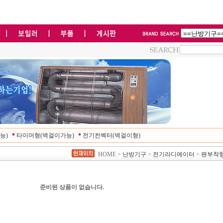
능)
타이머형(벽걸이가능)
전기컨벡터(벽걸이형)
HOME >
난방기구
>
전기라디에이터
>
팬부착형
준비된 상품이 없습니다.