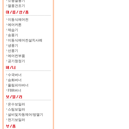
소형열풍기
열풍건조기
이동식에어컨
에어커튼
제습기
송풍기
이동식에어컨설치사례
냉풍기
선풍기
에어컨부품
공기청정기
수국버너
승화버너
올림피아버너
FBR버너
온수보일러
스팀보일러
설비및자동제어/방열기
전기보일러