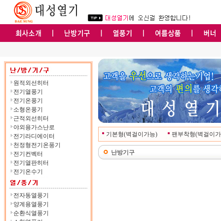
원적외선히터
전기열풍기
전기온풍기
소형온풍기
근적외선히터
야외용가스난로
기본형(벽걸이가능)
팬부착형(벽걸이가
전기라디에이터
천정형전기온풍기
난방기구
전기컨벡터
전기열판히터
전기온수기
전자동열풍기
양계용열풍기
순환식열풍기