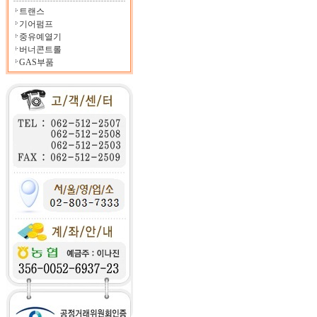
트랜스
기어펌프
중유예열기
버너콘트롤
GAS부품