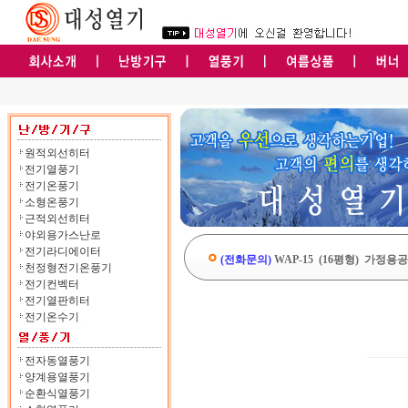
원적외선히터
전기열풍기
전기온풍기
소형온풍기
근적외선히터
야외용가스난로
전기라디에이터
(전화문의)
WAP-15 (16평형) 가정
천정형전기온풍기
전기컨벡터
전기열판히터
전기온수기
전자동열풍기
양계용열풍기
순환식열풍기