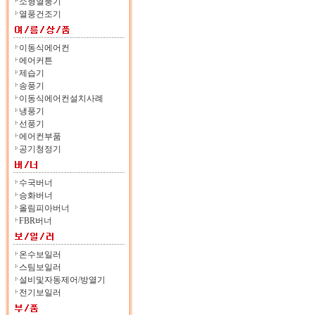
소형열풍기
열풍건조기
이동식에어컨
에어커튼
제습기
송풍기
이동식에어컨설치사례
냉풍기
선풍기
에어컨부품
공기청정기
수국버너
승화버너
올림피아버너
FBR버너
온수보일러
스팀보일러
설비및자동제어/방열기
전기보일러