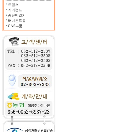
트랜스
기어펌프
중유예열기
버너콘트롤
GAS부품