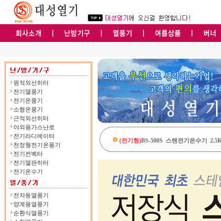
원적외선히터
전기열풍기
전기온풍기
소형온풍기
근적외선히터
야외용가스난로
전기라디에이터
(전기형)
BS-500S 스텐전기온수기 2.5
천정형전기온풍기
전기컨벡터
전기열판히터
전기온수기
전자동열풍기
양계용열풍기
순환식열풍기