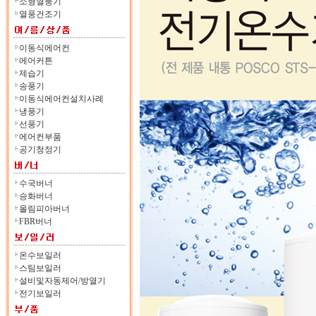
소형열풍기
열풍건조기
이동식에어컨
에어커튼
제습기
송풍기
이동식에어컨설치사례
냉풍기
선풍기
에어컨부품
공기청정기
수국버너
승화버너
올림피아버너
FBR버너
온수보일러
스팀보일러
설비및자동제어/방열기
전기보일러