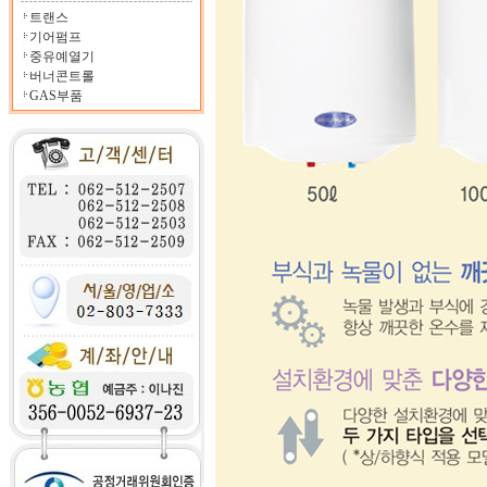
트랜스
기어펌프
중유예열기
버너콘트롤
GAS부품