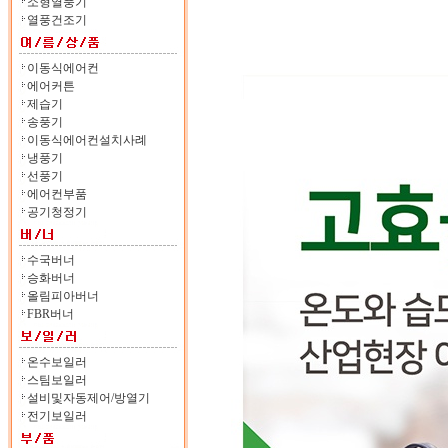
소형열풍기
열풍건조기
이동식에어컨
에어커튼
제습기
송풍기
이동식에어컨설치사례
냉풍기
선풍기
에어컨부품
공기청정기
수국버너
승화버너
올림피아버너
FBR버너
온수보일러
스팀보일러
설비및자동제어/방열기
전기보일러