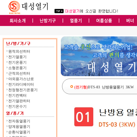
원적외선히터
전기열풍기
전기온풍기
소형온풍기
근적외선히터
야외용가스난로
전기라디에이터
(전기형)
DTS-03 난방용열풍기 3KW
천정형전기온풍기
전기컨벡터
전기열판히터
전기온수기
전자동열풍기
양계용열풍기
순환식열풍기