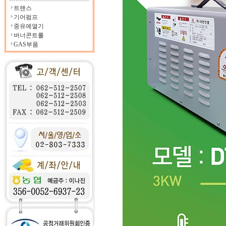
트랜스
기어펌프
중유예열기
버너콘트롤
GAS부품