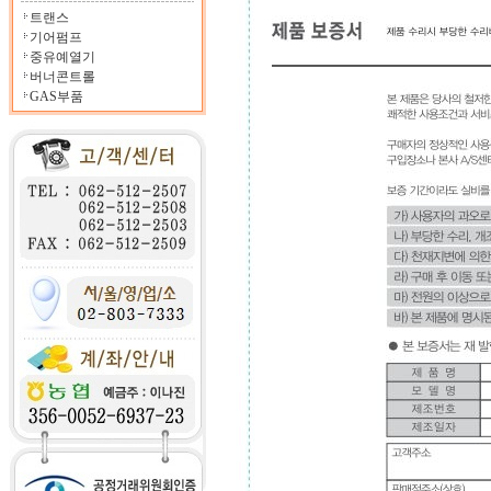
트랜스
기어펌프
중유예열기
버너콘트롤
GAS부품