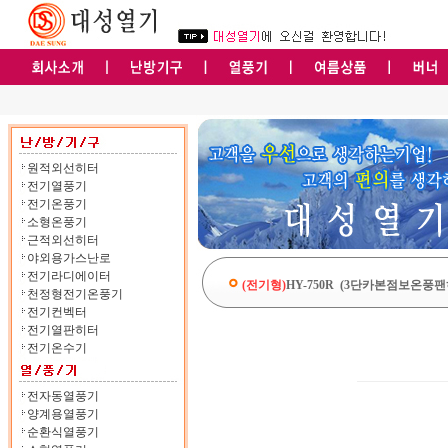
원적외선히터
전기열풍기
전기온풍기
소형온풍기
근적외선히터
야외용가스난로
전기라디에이터
(전기형)
HY-750R (3단카본점보온풍팬히
천정형전기온풍기
전기컨벡터
전기열판히터
전기온수기
전자동열풍기
양계용열풍기
순환식열풍기