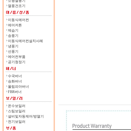
소형열풍기
열풍건조기
이동식에어컨
에어커튼
제습기
송풍기
이동식에어컨설치사례
냉풍기
선풍기
에어컨부품
공기청정기
수국버너
승화버너
올림피아버너
FBR버너
온수보일러
스팀보일러
설비및자동제어/방열기
전기보일러