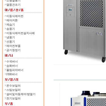
소형열풍기
열풍건조기
이동식에어컨
에어커튼
제습기
송풍기
이동식에어컨설치사례
냉풍기
선풍기
에어컨부품
공기청정기
수국버너
승화버너
올림피아버너
FBR버너
온수보일러
스팀보일러
설비및자동제어/방열기
전기보일러