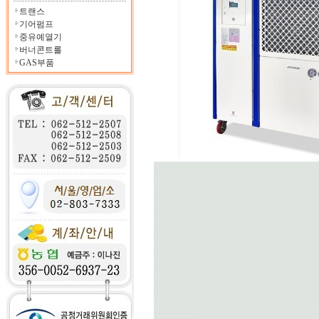
트랜스
기어펌프
중유예열기
버너콘트롤
GAS부품