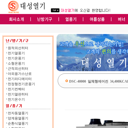
원적외선히터
전기열풍기
전기온풍기
소형온풍기
근적외선히터
야외용가스난로
전기라디에이터
DSC-40000 일체형에어컨 34,400KCA
천정형전기온풍기
전기컨벡터
전기열판히터
전기온수기
전자동열풍기
양계용열풍기
순환식열풍기